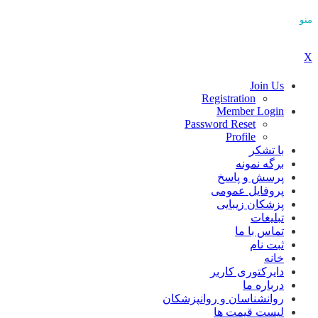
منو
X
Join Us
Registration
Member Login
Password Reset
Profile
با تشکر
برگه نمونه
پرسش و پاسخ
پروفایل عمومی
پزشکان زیبایی
تبلیغات
تماس با ما
ثبت نام
خانه
دایرکتوری کاربر
درباره ما
روانشناسان و روانپزشکان
لیست قیمت ها