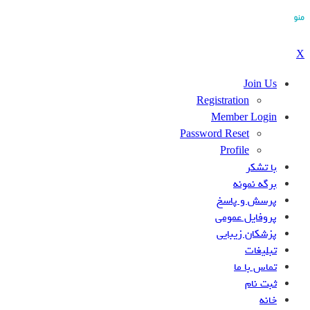
منو
X
Join Us
Registration
Member Login
Password Reset
Profile
با تشکر
برگه نمونه
پرسش و پاسخ
پروفایل عمومی
پزشکان زیبایی
تبلیغات
تماس با ما
ثبت نام
خانه