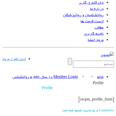
دایرکتوری کاربر
درباره ما
روانشناسان و روانپزشکان
لیست قیمت ها
مطالب
ناحیه کاربری
ورود اعضا
تبلیغات |
تماس با ما
ثبت نام / ورود
خانه
>
>
Member Login
10 سال ago
م روانشناس
Profile
Profile
[swpm_profile_form]
Comments از پنل مدیریت مسدود شده است.