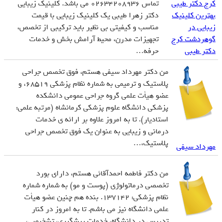
تماس 02634208936 می باشد. کلینیک زیبایی
بهترین کلینیک
دکتر زهرا طیبی یک کلینیک زیبایی با قیمت
زیبایی در
مناسب و کیفیتی بی نظیر باید ترکیبی از تخصص،
گوهردشت کرج
تجهیزات مدرن، محیط آرامش ­بخش و خدمات
دکتر طیبی
حرفه…
من دکتر مهرداد سیفی هستم، فوق تخصص جراحی
پلاستیک و ترمیمی به شماره نظام پزشکی 68519، و
عضو هیأت علمی گروه جراحی عمومی دانشکده
پزشکی دانشگاه علوم پزشکی کرمانشاه (مرتبه علمی:
استادیار). تا به امروز علاوه بر ارائه ی خدمات
درمانی و زیبایی به عنوان یک فوق تخصص جراحی
پلاستیک،…
مهرداد سیفی
من دکتر فاطمه احمدآقائی هستم، دارای بورد
تخصصی درماتولوژی (پوست و مو) به شماره شماره
نظام پزشکی: 137142. بنده هم چنین عضو هیأت
علمی دانشگاه نیز می باشم. تا به امروز در کنار
تدریس در دانشگاه، خدمات پیشگیری، تشخیصی،