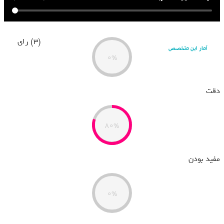
(3) رای
آمار این متخصص
0%
دقت
80%
مفید بودن
0%