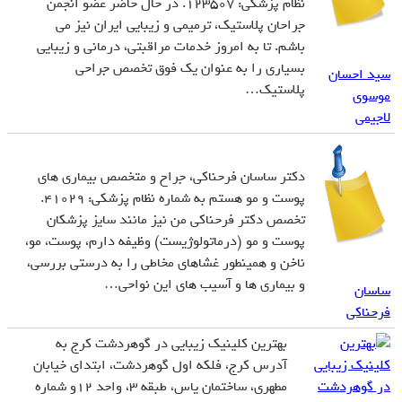
نظام پزشکی: 123507. در حال حاضر عضو انجمن
جراحان پلاستیک، ترمیمی و زیبایی ایران نیز می
باشم. تا به امروز خدمات مراقبتی، درمانی و زیبایی
بسیاری را به عنوان یک فوق تخصص جراحی
سید احسان
پلاستیک…
موسوی
لاجیمی
دکتر ساسان فرحناکی، جراح و متخصص بیماری های
پوست و مو هستم به شماره نظام پزشکی: 41029.
تخصص دکتر فرحناکی من نیز مانند سایز پزشکان
پوست و مو (درماتولوژیست) وظیفه دارم، پوست، مو،
ناخن و همینطور غشاهای مخاطی را به درستی بررسی،
و بیماری ها و آسیب های این نواحی…
ساسان
فرحناکی
بهترین کلینیک زیبایی در گوهردشت کرج به
آدرس کرج، فلکه اول گوهردشت، ابتدای خیابان
مطهری، ساختمان یاس، طبقه ۳، واحد ۱۲و شماره