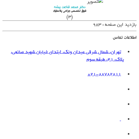
دکتر محمد قناعت پیشه
فوق تخصص جراحی پلاستیک
(3)
بازدید این صفحه : 983
اطلاعات تماس
تهران، شمال شرقی میدان ونک، ابتدای خیابان شهید صانعی،
پلاک، 41، طبقه سوم
021-88782811