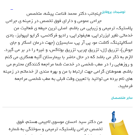
اینجانب دکتر محمد قناعت پیشه، متخصص
توضیحات پروفایل
جراحی عمومی و دارای فوق تخصص در زمینه ی جراحی
پلاستیک، ترمیمی و زیبایی می باشم. اصلی ترین حیطه ی فعالیت من
خدماتی نظیر لیزرتراپی، هایفوتراپى، رادیو فرکانسى، کرایو لیپولیز،
بادی
اسکالپتینگ،
کاشت مو، پی آر پی، سابسیژن (جهت درمان اسکار و جای
جوش)، تزریق ژل، تزریق چربی، تزریق بوتاکس، و غیره را در بر می گیرد.
لازم به ذکر می باشد که در حال حاضر با بیمارستان آتیه همکاری می کنم
و روزهایی را در مطب شخصی در خدمت شما مراجعه کنندگان محترم می
باشم. هموطنان گرامی جهت ارتباط با من و بهره مندی از خدماتم در زمینه
های نام برده می توانید با تعیین وقت قبلی به مطب شخصی مراجعه
فرمایید.
سایر متخصصان
من دکتر سید احسان موسوی لاجیمی هستم، فوق
تخصص جراحی پلاستیک، ترمیمی و سوختگی به شماره