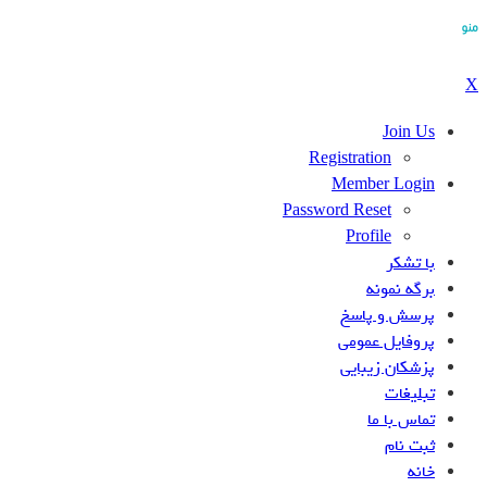
منو
X
Join Us
Registration
Member Login
Password Reset
Profile
با تشکر
برگه نمونه
پرسش و پاسخ
پروفایل عمومی
پزشکان زیبایی
تبلیغات
تماس با ما
ثبت نام
خانه