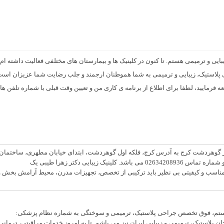
ی و ترمیمی هستم. تا کنون در کلینیک ها و بیمارستان های مختلفی فعالیت داشته ام 
لاستیک، زیبایی و ترمیمی به شما هموطنان ارجمند و جلب رضایت شما عزیزان است
 فرمایید، لطفا برای اطلاع از برنامه ی کاری من و تعیین وقت قبلی با شماره تلفن ها
 در گوهردشت کرج به آدرس کرج، فلکه اول گوهردشت، ابتدای خیابان مطهری، ساختمان
یاس، طبقه ۳، واحد ۱۲و شماره تماس 02634208936 می باشد. کلینیک زیبایی دکتر زهرا طیبی یک
 مناسب و کیفیتی بی نظیر باید ترکیبی از تخصص، تجهیزات مدرن، محیط آرامش ­بخش و
تم، فوق تخصص جراحی پلاستیک، ترمیمی و سوختگی به شماره نظام پزشکی:
راحان پلاستیک، ترمیمی و زیبایی ایران نیز می باشم. تا به امروز خدمات مراقبتی، درمانی