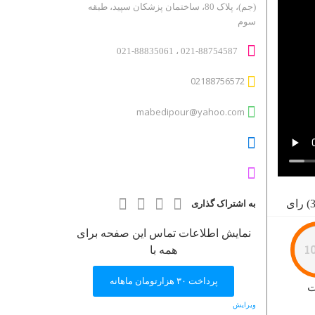
دایرکتوری کاربر
(جم)، پلاک 80، ساختمان پزشکان سپید، طبقه
سوم
درباره ما
روانشناسان و روانپزشکان
021-88754587 ، 021-88835061
لیست قیمت ها
02188756572
مطالب
ناحیه کاربری
mabedipour@yahoo.com
ورود اعضا
به اشتراک گذاری
نمایش اطلاعات تماس این صفحه برای
1
همه با
پرداخت ۳۰ هزارتومان ماهانه
ت
ویرایش