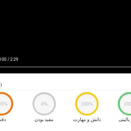
(3) رای
00%
0%
100%
10
بالینی
دانش و مهارت
مفید بودن
دق