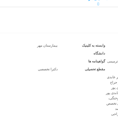
وابسته به کلینیک
بیمارستان مهر
دانشگاه
ترمیمی
گواهینامه ها
مقطع تحصیلی
دکترا تخصصی
ر عابدی
 جراح
 پور
ابدی پور
ختگی،
ق تخصص
د
احی