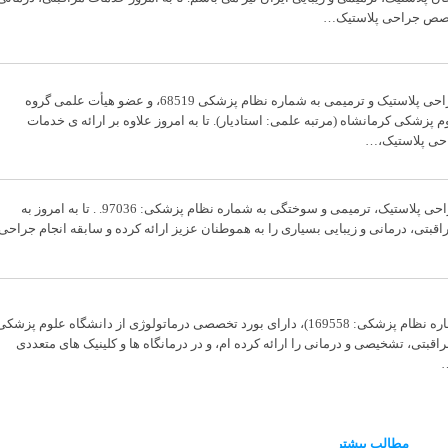
 تخصص جراحی پلاستیک…
من دکتر مهرداد سیفی هستم، فوق تخصص جراحی پلاستیک و ترمیمی به شماره نظام پزشکی 68519، و عضو هیأت علمی گروه
شکی کرمانشاه (مرتبه علمی: استادیار). تا به امروز علاوه بر ارائه ی خدمات
احی پلاستیک،…
من دکتر علی مظفری هستم، فوق تخصص جراحی پلاستیک، ترمیمی و سوختگی به شماره نظام پزشکی: 97036. . تا به امروز به
بتی، درمانی و زیبایی بسیاری را به هموطنان عزیز ارائه کرده و سابقه انجام جراحی
من دکتر حسین احمدی کهجوق هستم (شماره نظام پزشکی: 169558)، دارای بورد تخصصی درماتولوژی از دانشگاه علوم پزشک
راقبتی، تشخیصی و درمانی را ارائه کرده ام، و در درمانگاه ها و کلینیک های متعددی
…
مطالب بیشتر