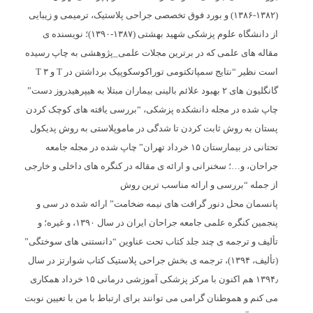
(۱۳۸۲-۱۳۸۶) و بورد فوق تخصصی جراحی پلاستیک، ترمیمی و زیبایی
از دانشگاه علوم پزشکی شهید بهشتی (۱۳۸۷-۱۳۹۰)؛ نویسنده ی
مقاله های علمی که در برترین مجلات علمی_پژوهشی به چاپ رسیده
است نظیر “نتایج سمپاتکتومی توراکوسکوپیک برداشتن در T و ۳ T
گانگلیون ھای ۲ بھبود علائم بالینی بیماران مبتلا به ھیپرھیدروز دست”
چاپ شده در مجله دانشکده پزشکی، “بررسی یافته ھای کوچک کردن
پستان به روش ثابت کردن تا شدگی در ماموپلاستی به روش پدیکول
تحتانی در بیمارستان ١۵ خرداد تھران” چاپ شده در مجله جامعه
جراحان، و…؛ سخنرانی و ارائه ی مقاله در کنگره های داخلی و خارجی
از جمله “بررسی و ارائه مناسب ترین روش
پانسمان محل دنور گرافت ھای نیمه ضخامت” ارائه شده در سی و
پنجمین کنگره علمی جامعه جراحان ایران در سال ۱۳۹۰، و غیره؛ و
تألیف و ترجمه ی چند جلد کتاب تحت عناوین “دانستنی های سوختگی”
(تألیف، ۱۳۹۴)، ترجمه ی بخش جراحی پلاستیک کتاب شوارتز در سال
۱۳۹۴٫ هم اکنون با مرکز پزشکی آموزشی درمانی ١۵ خرداد همکاری
می کنم و هموطنان گرامی می توانند برای ارتباط با من با تعیین نوبت