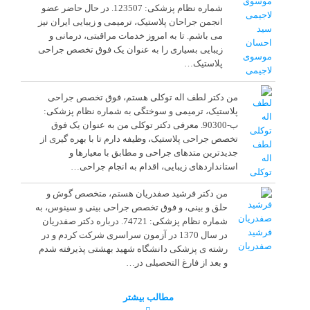
شماره نظام پزشکی: 123507. در حال حاضر عضو
انجمن جراحان پلاستیک، ترمیمی و زیبایی ایران نیز
سید
می باشم. تا به امروز خدمات مراقبتی، درمانی و
احسان
زیبایی بسیاری را به عنوان یک فوق تخصص جراحی
موسوی
پلاستیک…
لاجیمی
من دکتر لطف اله توکلی هستم، فوق تخصص جراحی
پلاستیک، ترمیمی و سوختگی به شماره نظام پزشکی:
ب-90300. معرفی دکتر توکلی من به عنوان یک فوق
تخصص جراحی پلاستیک، وظیفه دارم تا با بهره گیری از
لطف
جدیدترین متدهای جراحی و مطابق با معیارها و
اله
استانداردهای زیبایی، اقدام به انجام جراحی…
توکلی
من دکتر فرشید صفدریان هستم، متخصص گوش و
حلق و بینی، و فوق تخصص جراحی بینی و سینوس، به
شماره نظام پزشکی: 74721. درباره دکتر صفدریان
فرشید
در سال 1370 در آزمون سراسری شرکت کردم و در
صفدریان
رشته ی پزشکی دانشگاه شهید بهشتی پذیرفته شدم
و بعد از فارغ التحصیلی در…
مطالب بیشتر