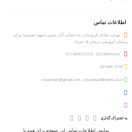
دایرکتوری کاربر
درباره ما
روانشناسان و روانپزشکان
اطلاعات تماس
لیست قیمت ها
تهران، خیابان کریم خان زند، خیابان آبان جنوبی (شھید عضدی)، مرکز
مطالب
پزشکی آموزشی درمانی ١۵ خرداد
ناحیه کاربری
ورود اعضا
021-88943434 ، 021-88902155-9
021٨٨٩٠٩١٩٣
rouientan@gmail.com ، rouientan@sbmu.ac.ir
به اشتراک گذاری
نمایش اطلاعات تماس این صفحه برای همه با