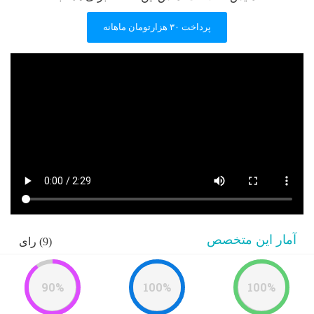
پرداخت ۳۰ هزارتومان ماهانه
آمار این متخصص
(9) رای
90%
100%
100%