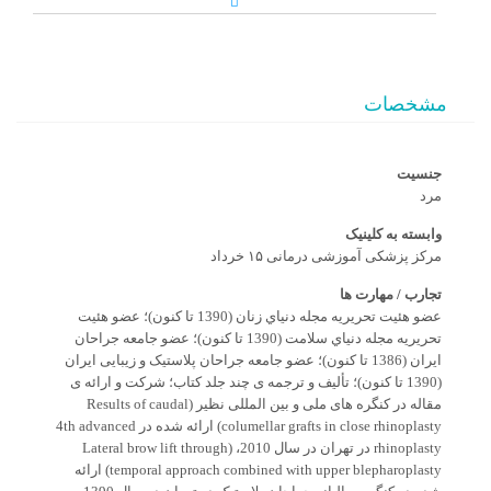
مشخصات
جنسیت
مرد
وابسته به کلینیک
مرکز پزشکی آموزشی درمانی ١۵ خرداد
تجارب / مهارت ها
عضو هئیت تحریریه مجله دنیاي زنان (1390 تا کنون)؛ عضو هئیت
تحریریه مجله دنیاي سلامت (1390 تا کنون)؛ عضو جامعه جراحان
ایران (1386 تا کنون)؛ عضو جامعه جراحان پلاستیک و زیبایی ایران
(1390 تا کنون)؛ تألیف و ترجمه ی چند جلد کتاب؛ شرکت و ارائه ی
مقاله در کنگره های ملی و بین المللی نظیر (Results of caudal
columellar grafts in close rhinoplasty) ارائه شده در 4th advanced
rhinoplasty در تهران در سال 2010، (Lateral brow lift through
temporal approach combined with upper blepharoplasty) ارائه