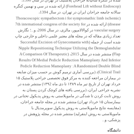
شده در کنگره سالیانه جراحان پلاستیک در تهران در سال 1390،
(Forehead Lift without Endoscop) ارائه شده در سي و نھمین كنگره
سالانه جامعه جراحان ايران در تهران، در سال 1394،
(Thoracoscopic sympathectom i for symptomathic limb ischemic
disease) ارائه شده در 7th international congress of the society for
vascular surgery در کوالالامپور، مالزی، در سال 2006، و...؛ نگارش
تعداد زیادی مقاله که در مجله های معتبر علمی داخلی و خارجی چاپ
شده است از جمله (Successful Excision of Gynecomastia with
Nipple Repositioning Technique Utilizing the Dermoglandular
Flap) منتشر شده در سال 2015، (A Comparison Of Therapeutic
Results Of Medial Pedicle Reduction Mamoplasty And Inferior
Pedicle Reduction Mamoplasty :A Randomized Double Blind
Clinical Trail)، (بررسی آماری ترمیم گوش بر حسب میزان ضایعه
در بیماران مراجعه کننده به مرکز فوق تخصصی جراحی پلاستیک ١۵
خرداد تھران از تاریخ تیر ماه ١٣٨٩ تا دی ماه ١٣٩2) منتشر شده در
نشریه جراحی ایران، (بررسی یافته ھای کوچک کردن پستان به
روش ثابت کردن تا شدگی در ماموپلاستی به روش پدیکول تحتانی در
بیمارستان ١۵ خرداد تھران) منتشر شده در مجله جامعه جراحان،
(مقایسه نتایج ماموپلاستی به روش پدیکول سوپرمدیال با
ماموپلاستی به روش اینفرلید) منتشر شده در مجله پژوهش در
پزشکی، و...
دانشگاه