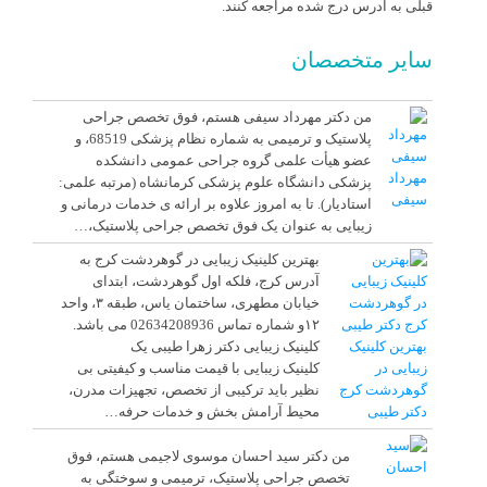
قبلی به آدرس درج شده مراجعه کنند.
سایر متخصصان
من دکتر مهرداد سیفی هستم، فوق تخصص جراحی
پلاستیک و ترمیمی به شماره نظام پزشکی 68519، و
عضو هیأت علمی گروه جراحی عمومی دانشکده
مهرداد
پزشکی دانشگاه علوم پزشکی کرمانشاه (مرتبه علمی:
سیفی
استادیار). تا به امروز علاوه بر ارائه ی خدمات درمانی و
زیبایی به عنوان یک فوق تخصص جراحی پلاستیک،…
بهترین کلینیک زیبایی در گوهردشت کرج به
آدرس کرج، فلکه اول گوهردشت، ابتدای
خیابان مطهری، ساختمان یاس، طبقه ۳، واحد
۱۲و شماره تماس 02634208936 می باشد.
بهترین کلینیک
کلینیک زیبایی دکتر زهرا طیبی یک
زیبایی در
کلینیک زیبایی با قیمت مناسب و کیفیتی بی
گوهردشت کرج
نظیر باید ترکیبی از تخصص، تجهیزات مدرن،
دکتر طیبی
محیط آرامش ­بخش و خدمات حرفه…
من دکتر سید احسان موسوی لاجیمی هستم، فوق
تخصص جراحی پلاستیک، ترمیمی و سوختگی به