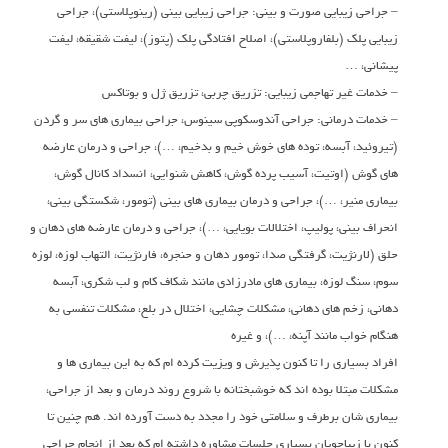
– جراحی زیبایی صورت و بینی: جراحی زیبایی بینی (رینوپلاستی)، جراحی
زیبایی پلک (بلفاروپلاستی)، اصلاح افتادگی پلک (پتوز)، لیفت شقیقه، لیفت
پیشانی، …
– خدمات غیر تهاجمی زیبایی: تزریق چربی، تزریق ژل و بوتاکس
– خدمات درمانی: جراحی آندوسکوپی سینوس، جراحی بیماری های سر و گردن
(تیروئید، آبسه، توده های خوش خیم و بدخیم، …)، جراحی و درمان عارضه
های گوش (اوتیت، آسیب پرده گوش، کاهش شنوایی، انسداد کانال گوش،
بیماری منیر، …)، جراحی و درمان بیماری های بینی (تومور، شکستگی بینی،
انحراف بینی، پولیپ، اختلالات بویایی، …)، جراحی و درمان عارضه های دهان و
حلق (لارنژیت، گرفتگی صدا، تومور دهان و حنجره، فارنژیت، التهاب لوزه، لوزه
سوم، سنگ لوزه، بیماری های مادرزادی مانند شکاف کام و لب شکری، آبسه
دهانی، زخم های دهانی، مشکلات چشایی، اختلال در بلع، مشکلات تنفسی به
هنگام خواب مانند آپنه، …)، و غیره
افراد بسیاری را تا کنون پذیرش و ویزیت کرده ام که به این بیماری ها و
مشکلات مبتلا بوده اند که خوشبختانه با شروع روند درمان و بعد از جراحی،
بیماری شان برطرف و سلامتی خود را مجدد به دست آورده اند. هم چنین تا
کنون با زیباجویان بسیاری جلسات مشاوره داشته ام که بعد از انجام جراحی