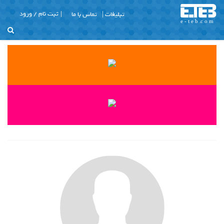
تبلیغات |
تماس با ما
ثبت نام / ورود
X
منو
Join Us
Member Login
با تشکر
برگه نمونه
پرسش و پاسخ
پروفایل عمومی
پزشکان زیبایی
تبلیغات
تماس با ما
ثبت نام
خانه