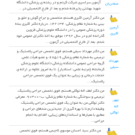
آزمون سراسری شرکت کردم و در رشته ی پزشکی دانشگاه
صفدریان
شهید بهشتی پذیرفته شدم و بعد از فارغ التحصیلی در…
من دکتر آرمین اکبری هستم، متخصص و جراح گوش و حلق و
بینی به شماره نظام پزشکی: 142134. درباره دکتر اکبری بنده
آرمین
دوره پزشکی عمومی را در دانشگاه علوم پزشکی قزوین
اکبری
گذرانده ام و در سال ۱۳۹۲ موفق به اخذ دکترای عمومی خود
شدم. بعد از فارغ التحصیلی در آزمون…
من دکتر مهرداد سیفی هستم، فوق تخصص جراحی پلاستیک و
ترمیمی به شماره نظام پزشکی 68519، و عضو هیأت علمی
مهرداد
گروه جراحی عمومی دانشکده پزشکی دانشگاه علوم پزشکی
سیفی
کرمانشاه (مرتبه علمی: استادیار). تا به امروز علاوه بر ارائه ی
خدمات درمانی و زیبایی به عنوان یک فوق تخصص جراحی
پلاستیک،…
من دکتر لطف اله توکلی هستم، فوق تخصص جراحی پلاستیک،
ترمیمی و سوختگی به شماره نظام پزشکی: ب-90300. معرفی
لطف
دکتر توکلی من به عنوان یک فوق تخصص جراحی پلاستیک،
اله
وظیفه دارم تا با بهره گیری از جدیدترین متدهای جراحی و
توکلی
مطابق با معیارها و استانداردهای زیبایی، اقدام به انجام
جراحی…
من دکتر سید احسان موسوی لاجیمی هستم، فوق تخصص