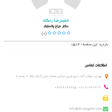
دایرکتوری کاربر
درباره ما
روانشناسان و روانپزشکان
حمیدرضا زنگنه
لیست قیمت ها
دکتر جراح پلاستیک
مطالب
(0)
ناحیه کاربری
بازدید این صفحه : 1514
ورود اعضا
اطلاعات تماس
تهران، سعادت آباد، سرو غربی، خیابان صدف، نبش آزالیا، پلاک 2، واحد 2
09190630302 ، 09366099975
info@drzangane.com