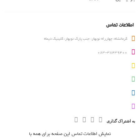
دایرکتوری کاربر
درباره ما
روانشناسان و روانپزشکان
اطلاعات تماس
لیست قیمت ها
مطالب
کرمانشاه، چهارراه نوبهار، جنب پارک نوبهار، کلینیک دیماه
ناحیه کاربری
083-38439400
ورود اعضا
به اشتراک گذاری
نمایش اطلاعات تماس این صفحه برای همه با