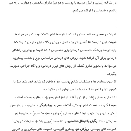
در شاخه زیبایی و لیزر مرتبط با پوست و مو نیز دارای تخصص و مهارت لازم می
باشم و خدماتی را ارائه می کنم.
.
.
افراد در سنین مختلف ممکن است با عارضه های متعدد پوست و مو مواجه
شوند، این عارضه ها گاه بر اثر یک عامل درونی و گاه دلیل خارجی دارند که
باید توسط پزشک متخصص درماتولوژی تشخیص داده شوند و بهترین راهکار
درمانی برای آن ارائه شود. روش های درمانی براساس نوع و شدت بیماری،
می تواند با تجویز دارو، کمک از روش های لیزر درمانی، و یا گاه جراحی صورت
بگیرد.
از بین بیماری ها و مشکلات شایع پوست، مو و ناخن که شاید خود شما نیز تا
کنون آنها را تجربه کرده باشید می توان اشاره کرد به:
لکه های پوستی (ناشی از نور آفتاب/ افزایش سن)، سرطان پوست، آفتاب
سوختگی، حساسیت های پوستی، آکنه، پیسی یا
ویتیلیگو
، بیماری پسوریازیس،
لیکن پلان، زونا، کهیر، توده های پوستی (خوش خیم/ بد خیم)، بیماری های
مقاربتی مانند
زگیل یا تبخال تناسلی
، زانتلاسما (چربی پلک)، ضایعات عروقی،
عفونت های پوستی،
ریزش مو
، بیماری آلوپسی، عفونت های میکروبی و قارچی