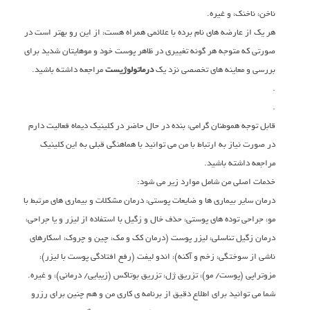
ناخن، ناخنک، و غیره.
هر یک از عارضه های نام برده با علائمی همراه هست، از این رو بهتر است در
صورتی که متوجه هر گونه تغییری در ظاهر پوست خود و موهایتان شدید برای
بررسی و معاینه های تخصصی نزد یک
درماتولوژیست
مراجعه داشته باشید.
.
.
قابل توجه هموطنان گرامی، بنده در حال حاضر در کلینیک دیماه فعالیت دارم
در صورت نیاز به ارتباط با من می توانید با هماهنگی قبلی به این کلینیک
مراجعه داشته باشید.
خدمات اصلی من شامل موارد زیر می شود:
درمان سایر بیماری ها و ضایعات پوستی، درمان مشکلات و بیماری های مرتبط با
مو، جراحی توده های پوستی، حذف خال و زگیل با استفاده از لیزر و یا جراحی،
درمان زگیل تناسلی، لیزر پوست (درمان کک و مک، چین و چروک، اسکارهای
ناشی از سوختگی، زخم و آکنه)، اندو لیفت (رفع افتادگی پوست با لیزر)،
مزوتراپی (پوست/ مو)، تزریق ژل، تزریق بوتاکس (زیبایی/ درمانی)، و غیره.
شما می توانید برای اطلاع دقیق از برنامه ی کاری من و هم چنین برای رزرو