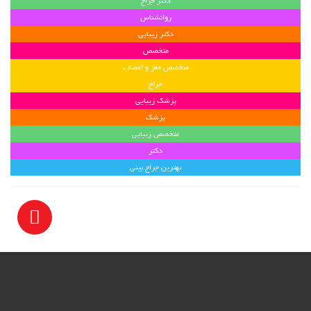
دکتر جراح
روانشناس
دکتر زیبایی
متخصص
متخصص مغز و اعصاب
جراح
پزشک زیبایی
پزشک
متخصص زیبایی
دکتر
بهترین جراح بینی
E-Teb.com © Copyright 2016
متخصص زیبایی. تمامی حقوق محفوظ است.
دکتر
-
مشاوره خانواده
-
پزشک
-
مشاوره آنلاین
-
شماره دکتر