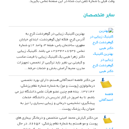
وقت قبلی با شماره تلفن ثبت شده در این صفحه تماس بگیرید.
سایر متخصصان
بهترین کلینیک زیبایی در گوهردشت کرج به
آدرس کرج، فلکه اول گوهردشت، ابتدای خیابان
مطهری، ساختمان یاس، طبقه ۳، واحد ۱۲و شماره
تماس 02634208936 می باشد. کلینیک زیبایی
بهترین کلینیک
دکتر زهرا طیبی یک کلینیک زیبایی با قیمت مناسب
زیبایی در
و کیفیتی بی نظیر باید ترکیبی از تخصص، تجهیزات
گوهردشت کرج
مدرن، محیط آرامش ­بخش و خدمات حرفه…
دکتر طیبی
من دکتر فاطمه احمدآقائی هستم، دارای بورد تخصصی
درماتولوژی (پوست و مو) به شماره شماره نظام پزشکی:
137142. بنده هم چنین عضو هیأت علمی دانشگاه نیز می
فاطمه
باشم. تا به امروز در کنار تدریس در دانشگاه، خدمات
احمدآقائی
پیشگیری، تشخیصی، درمانی و زیبایی بسیاری را نیز به
عنوان یک پزشک پوست…
من دکتر کیارش محمد امینی، متخصص و درمانگر بیماری های
پوست و مو هستم به شماره نظام پزشکی: 86652. در حال