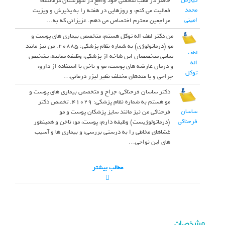
کیارش
حاضر در مطب شخصی خود واقع در شهرستان کرمانشاه
محمد
فعالیت می کنم، و روزهایی در هفته را به پذیرش و ویزیت
امینی
مراجعین محترم اختصاص می دهم. عزیزانی که به…
من دکتر لطف اله توکل هستم، متخصص بیماری های پوست و
مو (درماتولوژی) به شماره نظام پزشکی: 20885. من نیز مانند
لطف
تمامی متخصصان این شاخه از پزشکی، وظیفه معاینه، تشخیص
اله
و درمان عارضه های پوست، مو و ناخن با استفاده از دارو،
توکل
جراحی و یا متدهای مختلف نظیر لیزر درمانی…
دکتر ساسان فرحناکی، جراح و متخصص بیماری های پوست و
مو هستم به شماره نظام پزشکی: 41029. تخصص دکتر
ساسان
فرحناکی من نیز مانند سایز پزشکان پوست و مو
فرحناکی
(درماتولوژیست) وظیفه دارم، پوست، مو، ناخن و همینطور
غشاهای مخاطی را به درستی بررسی، و بیماری ها و آسیب
های این نواحی…
مطالب بیشتر
مشخصات