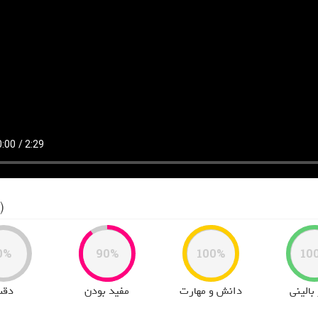
(4) رای
0%
90%
100%
10
بالینی
دانش و مهارت
مفید بودن
دقت