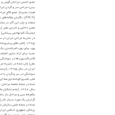
عضو انجمن جراحان گوش و ح
بینی-جراحی سر و گردن ایر
هیئت مدیره)؛ عضو کالج جراحا
(FACS)؛ نگارش مقاله های 
متعدد و چاپ این آثار در مجل
معتبر داخلی و خارجی نظیر (
لیفتینگ کم تهاجمی پیشانی) 
در نشریه جراحی ایران در س
1385، (فلپ های پیشرونده
وی- وای، وی-ام پلاستی، ی
جدید برای ازاد سازی انقباض
کانتراکسیون ها در سوختگی ه
بغل) چاپ شده در نشریه جر
ایران در سال 385
سوختگی در سر و گردن با است
فلپ فاسیو کوتانه ذوزنقه ای
شده در مجله جامعه جراحان ا
سال 1386، (عدم تشکیل 
یکطرفه بینی و مراحل باز سا
گزارش یک مورد بسیار نادر)
شده در مجله علمی سازمان نظ
پزشکی جمهوری اسلامی ایران