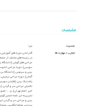
مشخصات
جنسیت
مرد
تجارب / مهارت ها
گذراندن دوره های آموزشی و
در زمینه های مختلف از جمله
جراحی های گوش (دانشگاه زو
سویس)، دوره جراحی اندوس
بینی و سینوس (دانشگاه بن 
آلمان)، دوره جراحی ترمیمی و
پلاستیک بینی (هایدن سویس)
تکمیلی جراحی سر و گردن (ب
امیر اعلم تهران)، و...؛ عضو
تحریریه خبر نامه انجمن گوش
بینی و جراحی سر و گردن ایر
سردبیر مجله انگلیسی شنوا