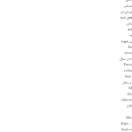
راحی
منتشر
یران در
ور های غده
تان
له
ه
ی شهید
13، ( facial
reco
چاپ شده در سال
2002، 
colu
Ann 
ده در سال
20
th
effect
rhinology and laryngology)
(Mu
flaps :
burn c