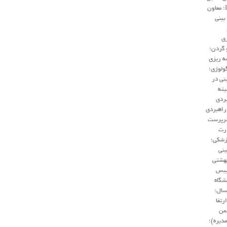
ایران (Iranian (Audiology؛ معاون
بینی
زی
 گردن؛
ه ریزی
ولوژی؛
نی در
یته
بردی
اهبردی
سرپرست
رت
زشکی؛
ینی
بهشتی
 رییس
شگاه
م پزشکی شیراز بمدت 5 سال؛
رتقا
من
دیره)؛