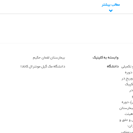
مطالب بیشتر
وابسته به کلینیک
بيمارستان لقمان حکيم
 تکمیلی
دانشگاه
دانشگاه مک گیل مونترال کانادا
 دوره
ریخ در
کپیک
در
، دوره
یمارستان
 هیئت
 و حلق و
ان؛
ئی سنجی