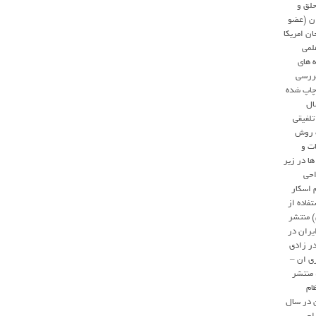
لق و
ان (عضو
ن امریکا
علمی
ه های
بررسی
چاپ شده
ال
 تلفیقی
ک روش
ات و
ا در زیر
احی
1، (ترمیم اسکار
فاده از
) منتشر
یران در
مادر زادی
زی ان –
 منتشر
ام
 در سال