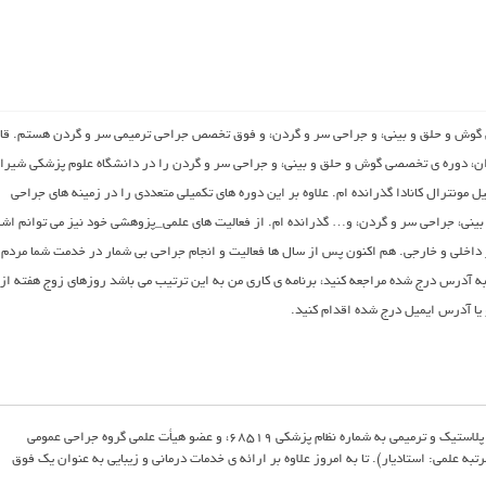
ص گوش و حلق و بینی، و جراحی سر و گردن، و فوق تخصص جراحی ترمیمی سر و گردن هستم. قا
ران، دوره ی تخصصی گوش و حلق و بینی، و جراحی سر و گردن را در دانشگاه علوم پزشکی شیراز
ونترال کانادا گذرانده ام. علاوه بر این دوره های تکمیلی متعددی را در زمینه های جراحی
نی، جراحی سر و گردن، و… گذرانده ام. از فعالیت های علمی_پزوهشی خود نیز می توانم اشا
ر داخلی و خارجی. هم اکنون پس از سال ها فعالیت و انجام جراحی بی شمار در خدمت شما مردم
ی به آدرس درج شده مراجعه کنید، برنامه ی کاری من به این ترتیب می باشد روزهای زوج هفته از
من دکتر مهرداد سیفی هستم، فوق تخصص جراحی پلاستیک و ترمیمی به شماره نظام پزشکی 68519، و عضو هیأت علمی گروه جراحی عمومی
ه علمی: استادیار). تا به امروز علاوه بر ارائه ی خدمات درمانی و زیبایی به عنوان یک فوق