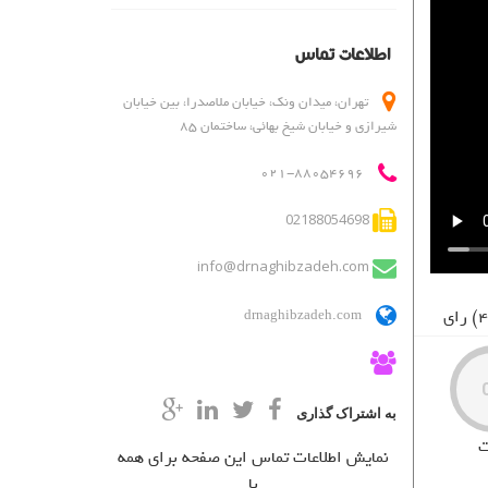
دایرکتوری کاربر
درباره ما
اطلاعات تماس
روانشناسان و روانپزشکان
لیست قیمت ها
تهران، میدان ونک، خیابان ملاصدرا، بین خیابان
شیرازی و خیابان شیخ بهائی، ساختمان 85
مطالب
ناحیه کاربری
021-88054696
ورود اعضا
02188054698
info@drnaghibzadeh.com
drnaghibzadeh.com
به اشتراک گذاری
نمایش اطلاعات تماس این صفحه برای همه
با