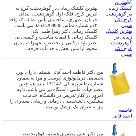
بهترین کلینیک زیبایی در گوهردشت کرج به
آدرس کرج، فلکه اول گوهردشت، ابتدای
خیابان مطهری، ساختمان یاس، طبقه ۳، واحد
۱۲و شماره تماس 02634208936 می باشد.
بهترین کلینیک
کلینیک زیبایی دکتر زهرا طیبی یک
زیبایی در
کلینیک زیبایی با قیمت مناسب و کیفیتی بی
گوهردشت
نظیر باید ترکیبی از تخصص، تجهیزات مدرن،
کرج دکتر
محیط آرامش ­بخش و خدمات حرفه…
طیبی
من دکتر فاطمه احمدآقائی هستم، دارای بورد
تخصصی درماتولوژی (پوست و مو) به شماره
شماره نظام پزشکی: 137142. بنده هم چنین
عضو هیأت علمی دانشگاه نیز می باشم. تا به
امروز در کنار تدریس در دانشگاه، خدمات
پیشگیری، تشخیصی، درمانی و زیبایی بسیاری را
نیز به عنوان یک پزشک پوست…
فاطمه
احمدآقائی
من دکتر علی مظفری هستم، فوق تخصص