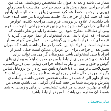
بیمار می باشد و بعد به عنوان یک متخصص رینوپلاستی هدف من
انجام جراحی طبق روش های جدید جراحی، متناسب با معیارهای
زیبایی و توجه به حفظ عملکرد تنفسی زیباجو است. البته باید یادآور
شد که حتما قبل از جراحی یک جلسه مشاوره با مراجعه کننده حتما
باید داشت، تا علاوه بر بررسی فرم بینی مراجعه کننده، عوارض
احتمالی جراحی گفته شود و هم چنین نتیجه جراحی با توجه به فرم
بینی او صادقانه مطرح شود. این مسئله را باید در نظر داشت که
نتیجه ای که افراد با بینی های استخوانی از عمل خود می گیرند با
نتیجه ای که افراد با بینی های گوشتی بعد از عمل می گیرند بسیار
متفاوت است و افراد باید این نکته را در نظر داشته باشند که میزان
تغییر بعد از جراحی برای این عزیزان ممکن است خیلی کمتر از
افراد با بینی استخوانی باشد. هموطنان گرامی می توانند برای
اطلاعات بیشتر و برای ارتباط با من در صورت ابتلا به بیماری های
گوش و حلق و بینی، و نیاز به انجام جراحی زیبایی بینی (رینوپلاستی،
سپتوپلاستی، ترمیم، …) با شماره تلفن مندرج در این پروفایل تماس
بگیرند. من در حال حاضر روزهای شنبه تا چهارشنبه را از ساعت ۴
بعد از ظهر الی ۸ شب در مطب شخصی حضور داشته و آماده ی
پذیرش و ویزیت شما مراجعه کنندگان گرامی می باشم. هدف من
ارائه ی بهترین خدمات مراقبتی، تشخیصی، درمانی و زیبایی به شما
هموطنان محترم می باشد، با من در ارتباط باشید.
سایر متخصصان