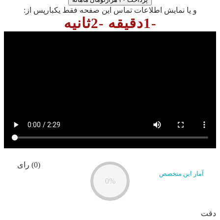
و یا نمایش اطلاعات تماس این صفحه فقط یکبارپس از:
-1دقیقه -2ثانیه
(0) رای
آمار این متخصص
0%
دقت