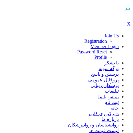
منو
X
Join Us
Registration
Member Login
Password Reset
Profile
با تشکر
برگه نمونه
پرسش و پاسخ
پروفایل عمومی
پزشکان زیبایی
تبلیغات
تماس با ما
ثبت نام
خانه
دایرکتوری کاربر
درباره ما
روانشناسان و روانپزشکان
لیست قیمت ها