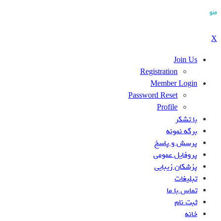
منو
X
Join Us
Registration
Member Login
Password Reset
Profile
با تشکر
برگه نمونه
پرسش و پاسخ
پروفایل عمومی
پزشکان زیبایی
تبلیغات
تماس با ما
ثبت نام
خانه