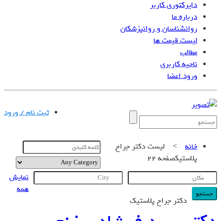
دایرکتوری کاربر
درباره ما
روانشناسان و روانپزشکان
لیست قیمت ها
مطالب
ناحیه کاربری
ورود اعضا
تبلیغات |
تماس با ما
ثبت نام / ورود
خانه
>
لیست دکتر جراح
پلاستیک
صفحه 22
نمایش
همه
جستجو
دکتر جراح پلاستیک