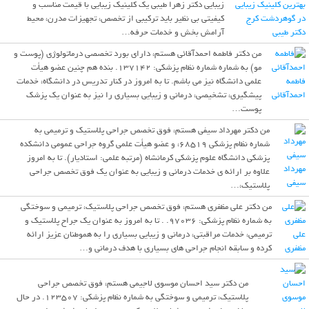
بهترین کلینیک زیبایی
زیبایی دکتر زهرا طیبی یک کلینیک زیبایی با قیمت مناسب و
در گوهردشت کرج
کیفیتی بی نظیر باید ترکیبی از تخصص، تجهیزات مدرن، محیط
دکتر طیبی
آرامش ­بخش و خدمات حرفه…
من دکتر فاطمه احمدآقائی هستم، دارای بورد تخصصی درماتولوژی (پوست و
مو) به شماره شماره نظام پزشکی: 137142. بنده هم چنین عضو هیأت
فاطمه
علمی دانشگاه نیز می باشم. تا به امروز در کنار تدریس در دانشگاه، خدمات
احمدآقائی
پیشگیری، تشخیصی، درمانی و زیبایی بسیاری را نیز به عنوان یک پزشک
پوست…
من دکتر مهرداد سیفی هستم، فوق تخصص جراحی پلاستیک و ترمیمی به
شماره نظام پزشکی 68519، و عضو هیأت علمی گروه جراحی عمومی دانشکده
پزشکی دانشگاه علوم پزشکی کرمانشاه (مرتبه علمی: استادیار). تا به امروز
مهرداد
علاوه بر ارائه ی خدمات درمانی و زیبایی به عنوان یک فوق تخصص جراحی
سیفی
پلاستیک،…
من دکتر علی مظفری هستم، فوق تخصص جراحی پلاستیک، ترمیمی و سوختگی
به شماره نظام پزشکی: 97036. . تا به امروز به عنوان یک جراح پلاستیک و
علی
ترمیمی، خدمات مراقبتی، درمانی و زیبایی بسیاری را به هموطنان عزیز ارائه
مظفری
کرده و سابقه انجام جراحی های بسیاری با هدف درمانی و…
من دکتر سید احسان موسوی لاجیمی هستم، فوق تخصص جراحی
پلاستیک، ترمیمی و سوختگی به شماره نظام پزشکی: 123507. در حال