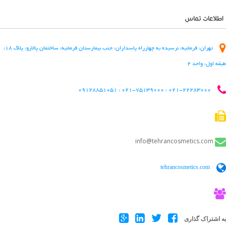
دایرکتوری کاربر
درباره ما
اطلاعات تماس
روانشناسان و روانپزشکان
لیست قیمت ها
تهران، فرمانیه، نرسیده به چهارراه پاسداران، جنب بیمارستان فرمانیه، ساختمان پالازو، پلاک 18،
مطالب
طبقه اول، واحد 2
ناحیه کاربری
021-22283000 ، 021-75139000 ، 09128851051
ورود اعضا
info@tehrancosmetics.com
tehrancosmetics.com
به اشتراک گذاری