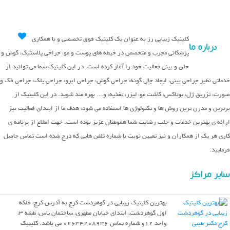
کلینیک زیبایی رز به عنوان یک کلینیک فوق تخصصی و با همکاری
درباره ما
پزشکانی مجرب و متخصص در حیطه های پوست و مو، جراحی پلاستیک، گوش و
حلق و بینی فعالیت خود را آغاز کرده است. در این کلینیک شما می توانید از
خدماتی نظیر جراحی بینی، ایجاد چال گونه، جراحی گوش، جراحی ابرو، جراحی پلک، جراحی فک و
صورت، تزریق ژل، بوتاکس، کاشت مو، لیزر، تغذیه، و… بهره مند شوید. در این کلینیک از
برترین و مدرن ترین روش ها و تکنولوژی ها استفاده می شود، هدف ما از ابتدای فعالیت نیز
ارائه ی بهترین خدمات و جلب رضایت شما هموطنان عزیز بوده است. جهت اطلاع از برنامه ی
کاری هر یک از همکاران و نیز تعیین نوبت با شماره تلفن هایی که درج شده است تماس حاصل
فرمایید.
سایر مراکز
بهترین کلینیک زیبایی در گوهردشت کرج به آدرس کرج، فلکه
اول گوهردشت، ابتدای خیابان مطهری، ساختمان یاس، طبقه ۳،
واحد ۱۲و شماره تماس 02634208936 می باشد. کلینیک